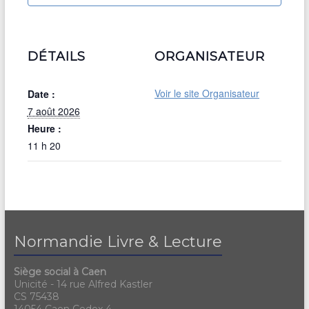
DÉTAILS
ORGANISATEUR
Voir le site Organisateur
Date :
7 août 2026
Heure :
11 h 20
Normandie Livre & Lecture
Siège social à Caen
Unicité - 14 rue Alfred Kastler
CS 75438
14054 Caen Cedex 4